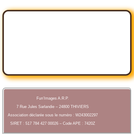
Nos Forfaits Mariages
Forfait Aphrodite
Forfait Vénus
Forfait Premium
Fun’Images A.R.P.
7 Rue Jules Sarlandie – 24800 THIVIERS
Association déclarée sous le numéro : W243002297
SIRET : 517 784 427 00026 – Code APE : 7420Z